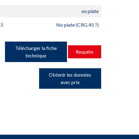
no plate
S
No plate (CRG 45 ?)
Télécharger la fiche
Requête
technique
Obtenir les données
avec prix