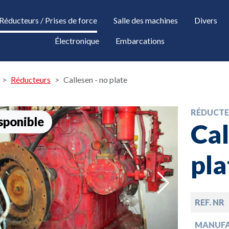
Réducteurs / Prises de force
Salle des machines
Divers
Électronique
Embarcations
Réducteurs
Callesen - no plate
RÉDUCTE
sponible
Cal
pla
down
REF. NR
MANUF
down