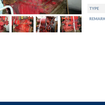
TYPE
down
REMARK
down
down
down