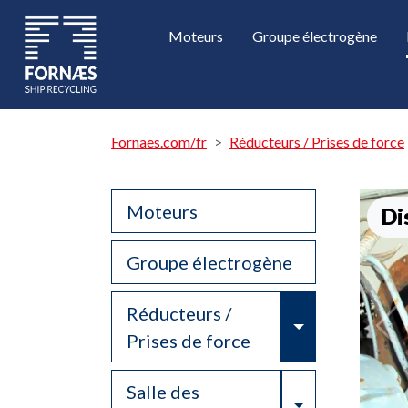
Moteurs
Groupe électrogène
Fornaes.com/fr
Réducteurs / Prises de force
Moteurs
Di
Groupe électrogène
Réducteurs /
Toggle Drop
Prises de force
Salle des
Toggle Drop