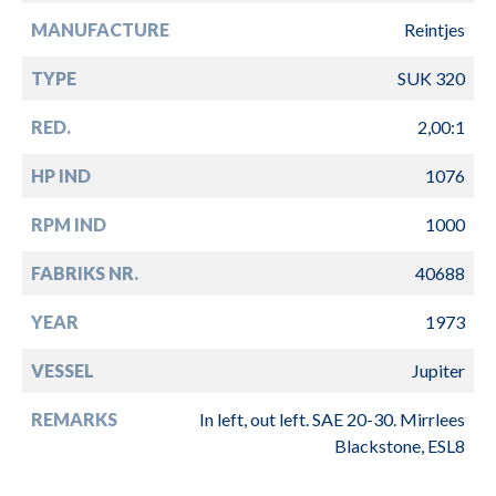
MANUFACTURE
Reintjes
TYPE
SUK 320
RED.
2,00:1
HP IND
1076
RPM IND
1000
FABRIKS NR.
40688
YEAR
1973
VESSEL
Jupiter
REMARKS
In left, out left. SAE 20-30. Mirrlees
Blackstone, ESL8