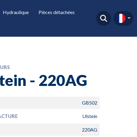
Hydraulique
Pièces détachées
URS
tein - 220AG
GB502
ACTURE
Ulstein
220AG