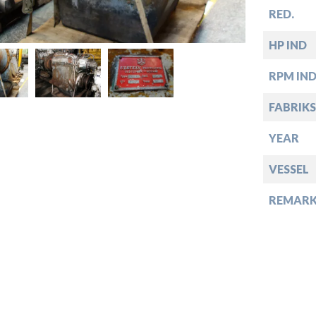
RED.
HP IND
down
RPM IN
down
FABRIKS
down
YEAR
VESSEL
down
REMARK