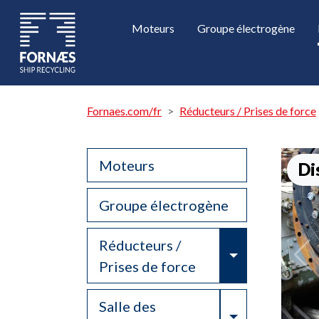
Moteurs
Groupe électrogène
Fornaes.com/fr
Réducteurs / Prises de force
Moteurs
Di
Groupe électrogène
Réducteurs /
Toggle Drop
Prises de force
Salle des
Toggle Drop