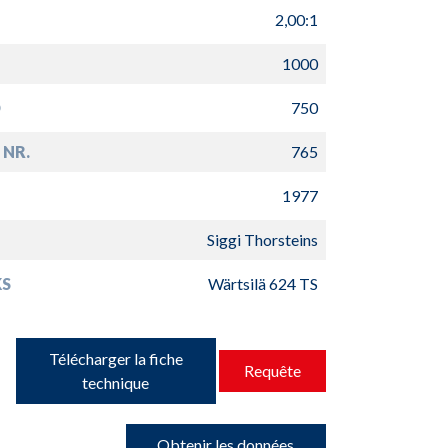
2,00:1
1000
D
750
 NR.
765
1977
Siggi Thorsteins
S
Wärtsilä 624 TS
Télécharger la fiche
Requête
technique
Obtenir les données