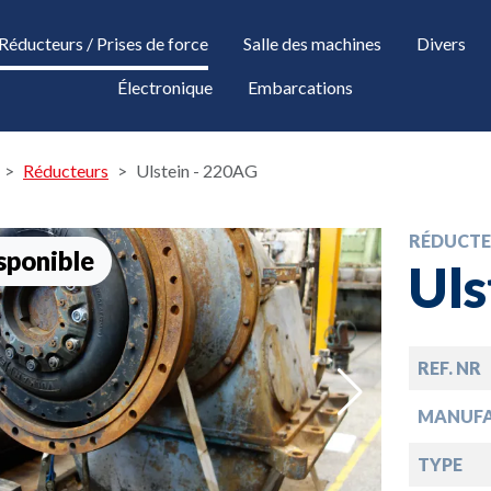
Réducteurs / Prises de force
Salle des machines
Divers
Électronique
Embarcations
Réducteurs
Ulstein - 220AG
RÉDUCTE
sponible
Uls
REF. NR
down
MANUF
TYPE
down