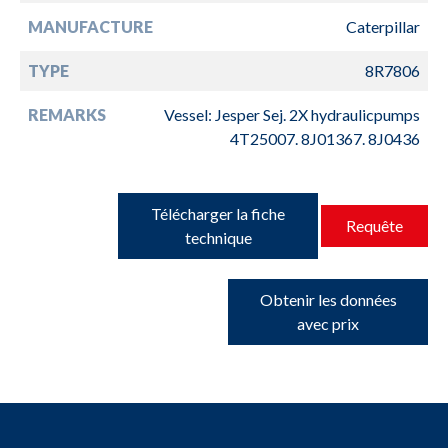
MANUFACTURE
Caterpillar
TYPE
8R7806
REMARKS
Vessel: Jesper Sej. 2X hydraulicpumps
4T25007. 8J01367. 8J0436
Télécharger la fiche
Requête
technique
Obtenir les données
avec prix