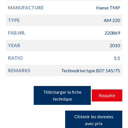
MANUFACTURE
Hanse TMP
TYPE
AM 220
FAB.NR.
220869
YEAR
2010
RATIO
1:1
REMARKS
Technodrive type BD? 145/75
Télécharger la fiche
Requête
technique
Obtenir les données
avec prix