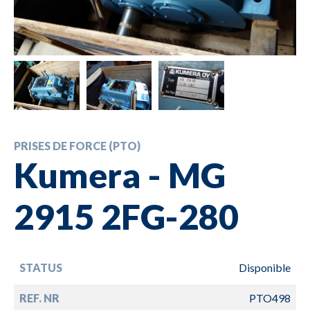
PRISES DE FORCE (PTO)
Kumera - MG
2915 2FG-280
STATUS
Disponible
REF. NR
PTO498