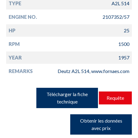
TYPE
A2L 514
ENGINE NO.
2107352/57
HP
25
RPM
1500
YEAR
1957
REMARKS
Deutz A2L 514, www.fornaes.com
Télécharger la fiche
Requête
technique
Obtenir les données
avec prix