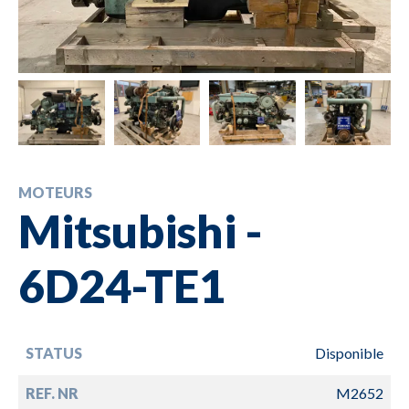
MOTEURS
Mitsubishi -
6D24-TE1
STATUS
Disponible
REF. NR
M2652