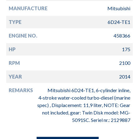
MANUFACTURE
Mitsubishi
TYPE
6D24-TE1
ENGINE NO.
458366
HP
175
RPM
2100
YEAR
2014
REMARKS
Mitsubishi 6D24-TE1, 6‑cylinder inline,
4‑stroke water‑cooled turbo‑diesel (marine
spec) , Displacement: 11,9 liter, NOTE: Gear
not included, gear: Twin Disk model: MG-
5091SC. Seriel nr.: 2129887