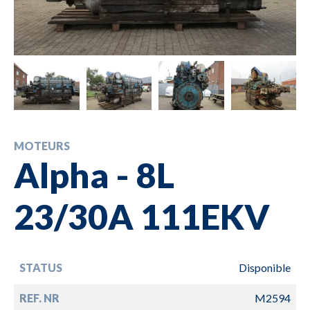
MOTEURS
Alpha - 8L
23/30A 111EKV
STATUS
Disponible
REF. NR
M2594