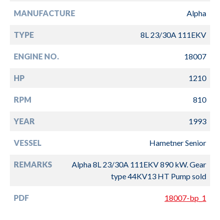
MANUFACTURE
Alpha
TYPE
8L 23/30A 111EKV
ENGINE NO.
18007
HP
1210
RPM
810
YEAR
1993
VESSEL
Hametner Senior
REMARKS
Alpha 8L 23/30A 111EKV 890 kW. Gear
type 44KV13 HT Pump sold
PDF
18007-bp_1