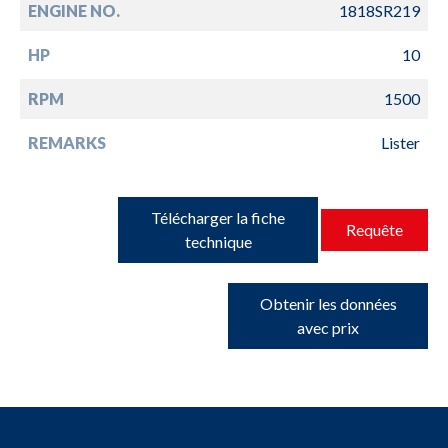
ENGINE NO.
1818SR219
HP
10
RPM
1500
REMARKS
Lister
Télécharger la fiche
Requête
technique
Obtenir les données
avec prix