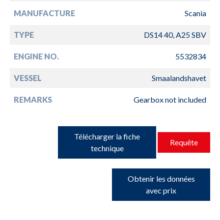
MANUFACTURE
Scania
TYPE
DS14 40, A25 SBV
ENGINE NO.
5532834
VESSEL
Smaalandshavet
REMARKS
Gearbox not included
Télécharger la fiche
Requête
technique
Obtenir les données
avec prix