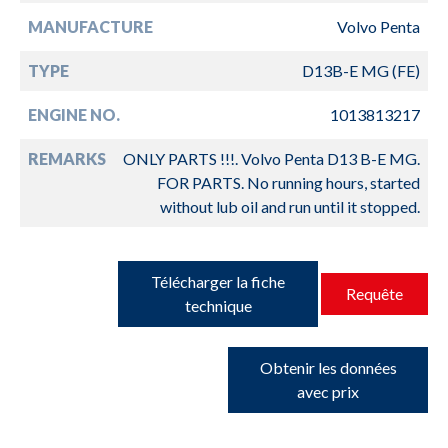
MANUFACTURE
Volvo Penta
TYPE
D13B-E MG (FE)
ENGINE NO.
1013813217
REMARKS
ONLY PARTS !!!. Volvo Penta D13 B-E MG.
FOR PARTS. No running hours, started
without lub oil and run until it stopped.
Télécharger la fiche
Requête
technique
Obtenir les données
avec prix