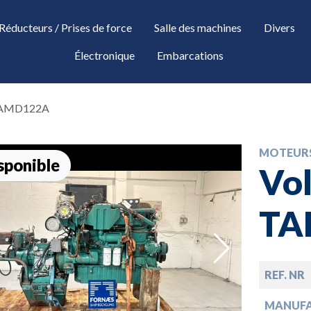
Réducteurs / Prises de force
Salle des machines
Divers
Électronique
Embarcations
 TAMD122A
MOTEUR
sponible
Vol
TA
down
REF. NR
MANUF
down