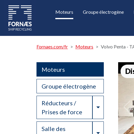
Moteurs
Groupe électrogène
Fornaes.com/fr
Moteurs
Volvo Penta -
Moteurs
Di
Groupe électrogène
Réducteurs /
Toggle Drop
Prises de force
Salle des
Toggle Drop