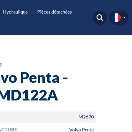
Hydraulique
Pièces détachées
S
vo Penta -
MD122A
M2670
ACTURE
Volvo Penta