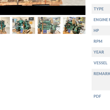
TYPE
down
ENGINE 
down
HP
RPM
down
YEAR
VESSEL
down
REMARK
PDF