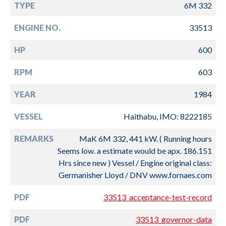
TYPE
6M 332
ENGINE NO.
33513
HP
600
RPM
603
YEAR
1984
VESSEL
Haithabu, IMO: 8222185
REMARKS
MaK 6M 332, 441 kW. ( Running hours
Seems low. a estimate would be apx. 186.151
Hrs since new ) Vessel / Engine original class:
Germanisher Lloyd / DNV www.fornaes.com
PDF
33513_acceptance-test-record
PDF
33513_governor-data