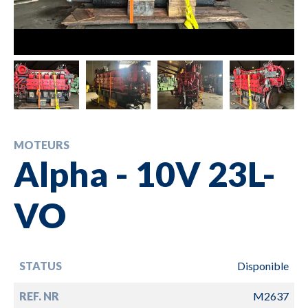
MOTEURS
Alpha - 10V 23L-
VO
STATUS
Disponible
REF. NR
M2637