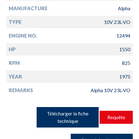
MANUFACTURE
Alpha
TYPE
10V 23L-VO
ENGINE NO.
12494
HP
1550
RPM
825
YEAR
1975
REMARKS
Alpha 10V 23L-VO
Télécharger la fiche
Requête
technique