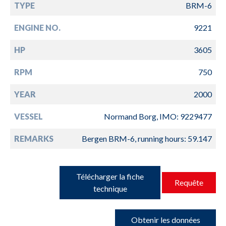
TYPE
BRM-6
ENGINE NO.
9221
HP
3605
RPM
750
YEAR
2000
VESSEL
Normand Borg, IMO: 9229477
REMARKS
Bergen BRM-6, running hours: 59.147
Télécharger la fiche
Requête
technique
Obtenir les données