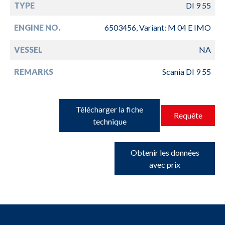
TYPE
DI 9 55
ENGINE NO.
6503456, Variant: M 04 E IMO
VESSEL
NA
REMARKS
Scania DI 9 55
Télécharger la fiche
Requête
technique
Obtenir les données
avec prix