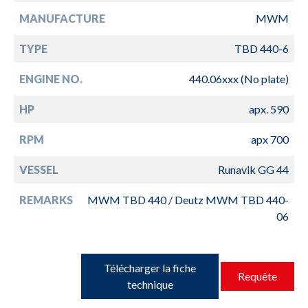
MANUFACTURE
MWM
TYPE
TBD 440-6
ENGINE NO.
440.06xxx (No plate)
HP
apx. 590
RPM
apx 700
VESSEL
Runavik GG 44
REMARKS
MWM TBD 440 / Deutz MWM TBD 440-
06
Télécharger la fiche
Requête
technique