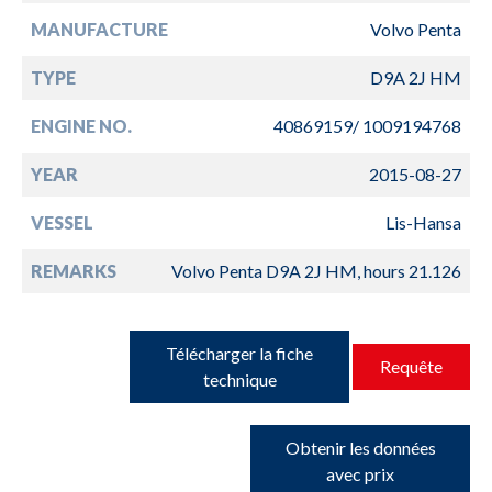
MANUFACTURE
Volvo Penta
TYPE
D9A 2J HM
ENGINE NO.
40869159/ 1009194768
YEAR
2015-08-27
VESSEL
Lis-Hansa
REMARKS
Volvo Penta D9A 2J HM, hours 21.126
Télécharger la fiche
Requête
technique
Obtenir les données
avec prix