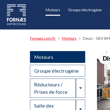
Moteurs
Groupe électrogène
Fornaes.com/fr
Moteurs
Deutz - SBV 8M
Moteurs
Di
Groupe électrogène
Réducteurs /
Toggle Drop
Prises de force
Salle des
Toggle Drop