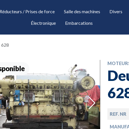
Réducteurs / Prises de force
Salle des machines
Divers
Électronique
Embarcations
 628
MOTEUR
sponible
De
62
down
REF. NR
MANUF
down