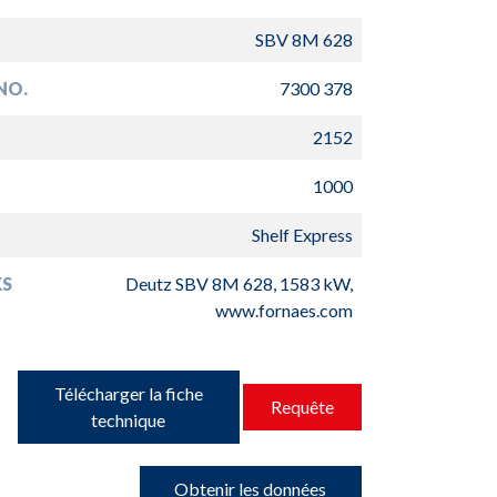
SBV 8M 628
NO.
7300 378
2152
1000
Shelf Express
S
Deutz SBV 8M 628, 1583 kW,
www.fornaes.com
Télécharger la fiche
Requête
technique
Obtenir les données