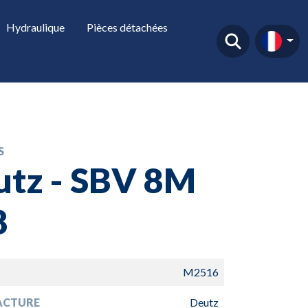
Hydraulique
Pièces détachées
S
utz - SBV 8M
8
M2516
ACTURE
Deutz