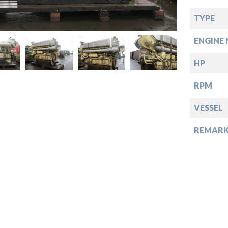
TYPE
down
ENGINE 
down
HP
RPM
down
VESSEL
REMARK
down