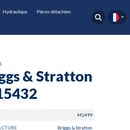
Hydraulique
Pièces détachées
S
ggs & Stratton
115432
M2499
ACTURE
Briggs & Stratton