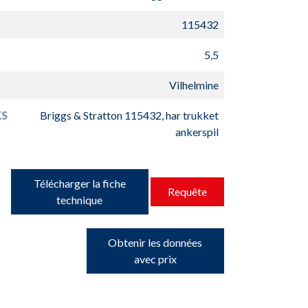
115432
5,5
Vilhelmine
S
Briggs & Stratton 115432, har trukket
ankerspil
Télécharger la fiche
Requête
technique
Obtenir les données
avec prix