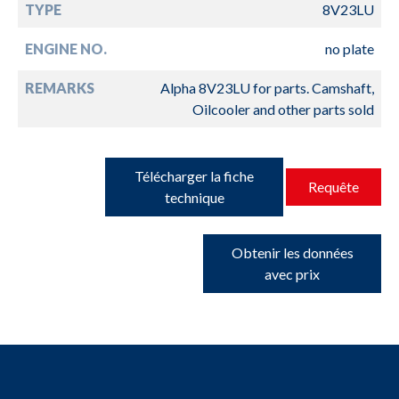
TYPE
8V23LU
ENGINE NO.
no plate
REMARKS
Alpha 8V23LU for parts. Camshaft,
Oilcooler and other parts sold
Télécharger la fiche
Requête
technique
Obtenir les données
avec prix