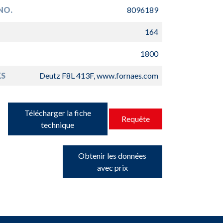
NO.
8096189
164
1800
S
Deutz F8L 413F, www.fornaes.com
Télécharger la fiche
Requête
technique
Obtenir les données
avec prix