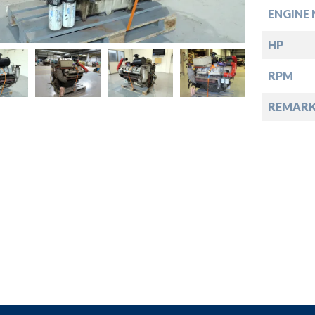
ENGINE 
HP
down
RPM
down
REMARK
down
down