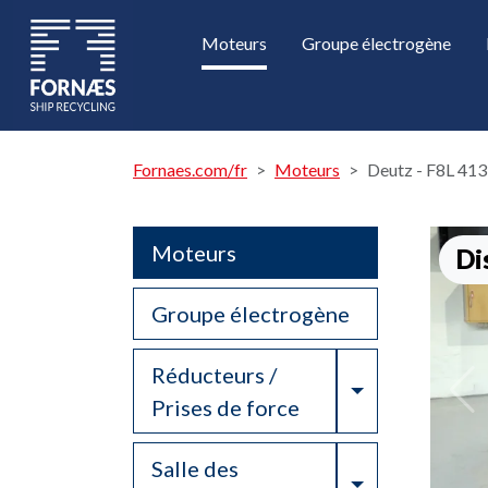
Moteurs
Groupe électrogène
Fornaes.com/fr
Moteurs
Deutz - F8L 41
Moteurs
Di
Groupe électrogène
Réducteurs /
Toggle Drop
Prises de force
Salle des
Toggle Drop