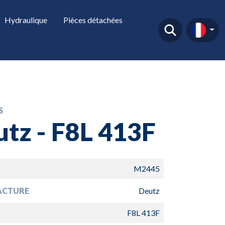
Hydraulique
Pièces détachées
S
tz - F8L 413F
M2445
ACTURE
Deutz
F8L 413F