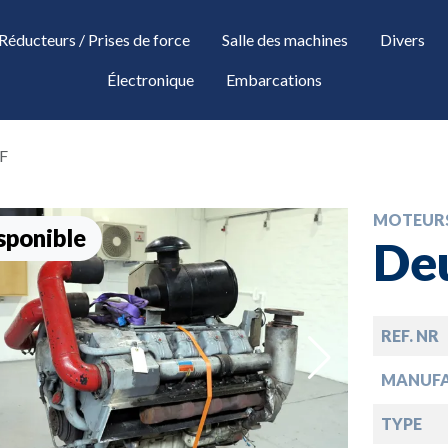
Réducteurs / Prises de force
Salle des machines
Divers
Électronique
Embarcations
3F
MOTEUR
sponible
Deu
REF. NR
down
MANUF
TYPE
down