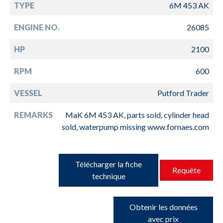
TYPE
6M 453 AK
ENGINE NO.
26085
HP
2100
RPM
600
VESSEL
Putford Trader
REMARKS
MaK 6M 453 AK, parts sold, cylinder head
sold, waterpump missing www.fornaes.com
Télécharger la fiche
Requête
technique
Obtenir les données
avec prix