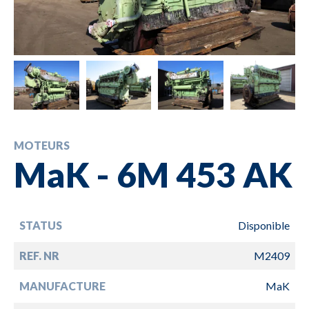
MOTEURS
MaK - 6M 453 AK
STATUS
Disponible
REF. NR
M2409
MANUFACTURE
MaK