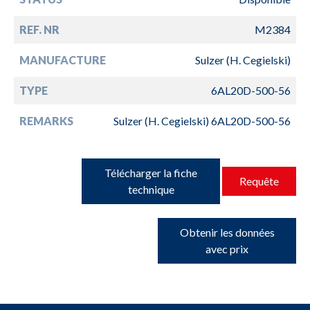
REF. NR
M2384
MANUFACTURE
Sulzer (H. Cegielski)
TYPE
6AL20D-500-56
REMARKS
Sulzer (H. Cegielski) 6AL20D-500-56
Télécharger la fiche
Requête
technique
Obtenir les données
avec prix