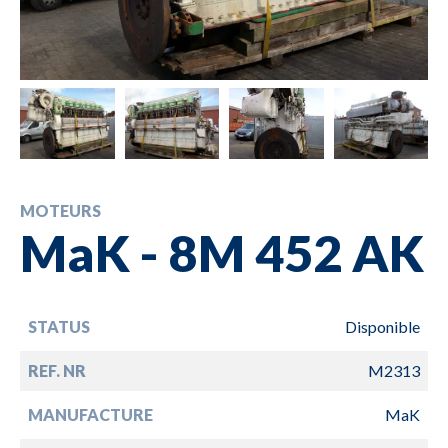
MOTEURS
MaK - 8M 452 AK
STATUS
Disponible
REF. NR
M2313
MANUFACTURE
MaK