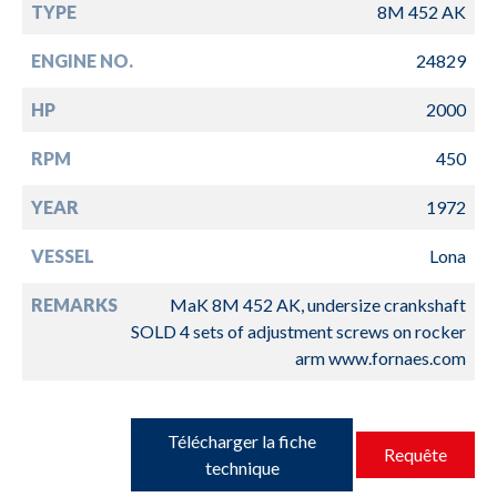
TYPE
8M 452 AK
ENGINE NO.
24829
HP
2000
RPM
450
YEAR
1972
VESSEL
Lona
REMARKS
MaK 8M 452 AK, undersize crankshaft
SOLD 4 sets of adjustment screws on rocker
arm www.fornaes.com
Télécharger la fiche
Requête
technique