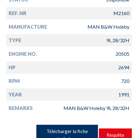
REF. NR
M2160
MANUFACTURE
MAN B&W Holeby
TYPE
9L 28/32H
ENGINE NO.
20505
HP
2694
RPM
720
YEAR
1991
REMARKS
MAN B&W Holeby 9L 28/32H
Télécharger la fiche
Requête