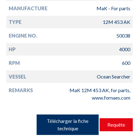
MANUFACTURE
MaK - For parts
TYPE
12M 453 AK
ENGINE NO.
50038
HP
4000
RPM
600
VESSEL
Ocean Searcher
REMARKS
MaK 12M 453 AK, for parts,
www.fornaes.com
Télécharger la fiche
Requête
technique