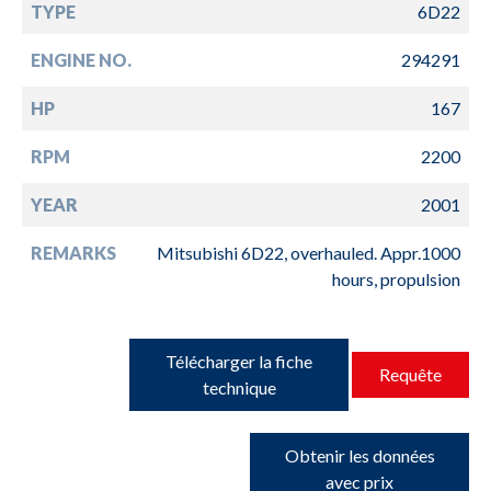
TYPE
6D22
ENGINE NO.
294291
HP
167
RPM
2200
YEAR
2001
REMARKS
Mitsubishi 6D22, overhauled. Appr.1000
hours, propulsion
Télécharger la fiche
Requête
technique
Obtenir les données
avec prix