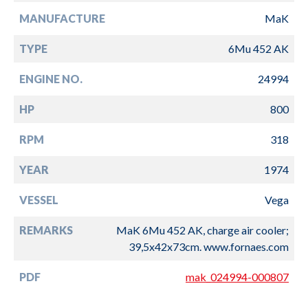
MANUFACTURE
MaK
TYPE
6Mu 452 AK
ENGINE NO.
24994
HP
800
RPM
318
YEAR
1974
VESSEL
Vega
REMARKS
MaK 6Mu 452 AK, charge air cooler;
39,5x42x73cm. www.fornaes.com
PDF
mak_024994-000807