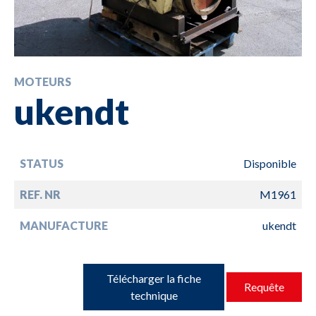
MOTEURS
ukendt
STATUS
Disponible
REF. NR
M1961
MANUFACTURE
ukendt
Télécharger la fiche
Requête
technique