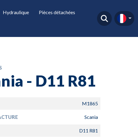
Hydraulique
Pièces détachées
S
nia - D11 R81
M1865
ACTURE
Scania
D11 R81