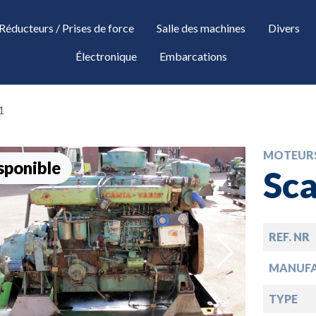
Réducteurs / Prises de force
Salle des machines
Divers
Électronique
Embarcations
1
MOTEUR
sponible
Sca
REF. NR
down
MANUF
TYPE
down