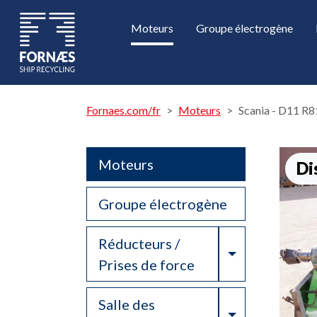
Moteurs
Groupe électrogène
Fornaes.com/fr
Moteurs
Scania - D11 R8
Moteurs
Di
Groupe électrogène
Réducteurs /
Toggle Drop
Prises de force
Salle des
Toggle Drop