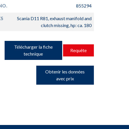
NO.
855294
S
Scania D11 R81, exhaust manifold and
clutch missing, hp: ca. 180
Télécharger la fiche
Requête
technique
Obtenir les données
avec prix