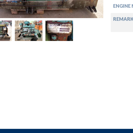
ENGINE 
REMARK
down
down
down
down