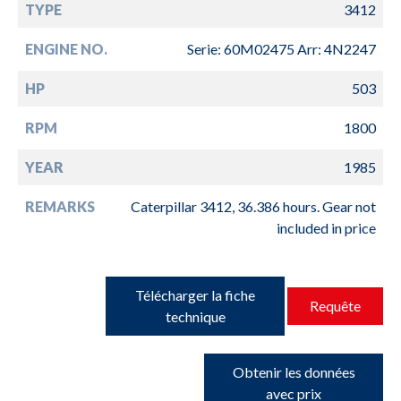
TYPE
3412
ENGINE NO.
Serie: 60M02475 Arr: 4N2247
HP
503
RPM
1800
YEAR
1985
REMARKS
Caterpillar 3412, 36.386 hours. Gear not
included in price
Télécharger la fiche
Requête
technique
Obtenir les données
avec prix