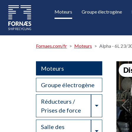
Moteurs
Groupe électrogène
Fornaes.com/fr
Moteurs
Alpha - 6L 23/
Moteurs
Di
Groupe électrogène
Réducteurs /
Toggle Drop
Prises de force
Salle des
Toggle Drop