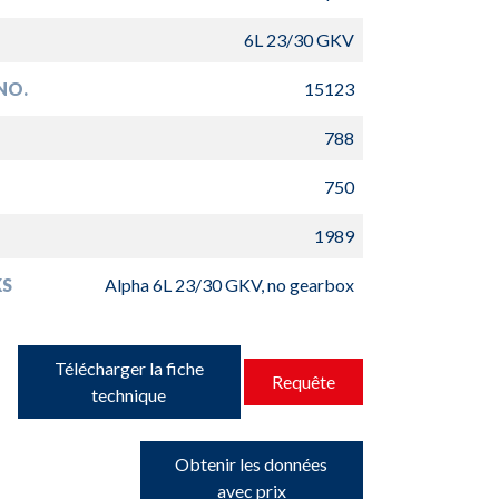
6L 23/30 GKV
NO.
15123
788
750
1989
S
Alpha 6L 23/30 GKV, no gearbox
Télécharger la fiche
Requête
technique
Obtenir les données
avec prix