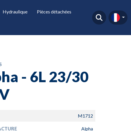
Hydraulique
Pièces détachées
S
ha - 6L 23/30
V
M1712
ACTURE
Alpha