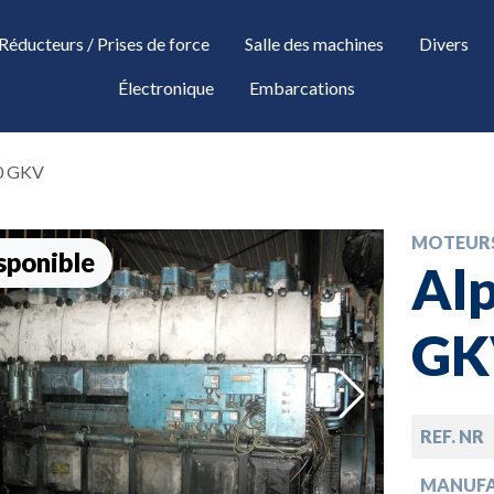
Réducteurs / Prises de force
Salle des machines
Divers
Électronique
Embarcations
30 GKV
MOTEUR
sponible
Alp
GK
down
REF. NR
MANUF
down