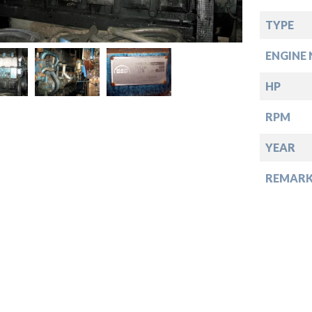
TYPE
down
ENGINE 
down
HP
RPM
down
YEAR
REMARK
down