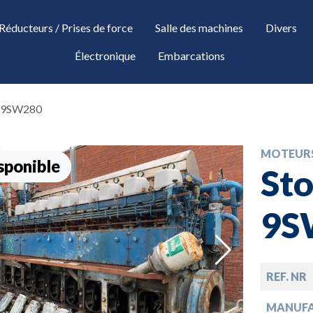
Réducteurs / Prises de force
Salle des machines
Divers
Électronique
Embarcations
 - 9SW280
MOTEUR
sponible
Sto
9S
down
REF. NR
MANUF
down