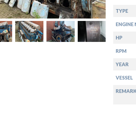
TYPE
down
ENGINE 
down
HP
RPM
down
YEAR
VESSEL
down
REMARK