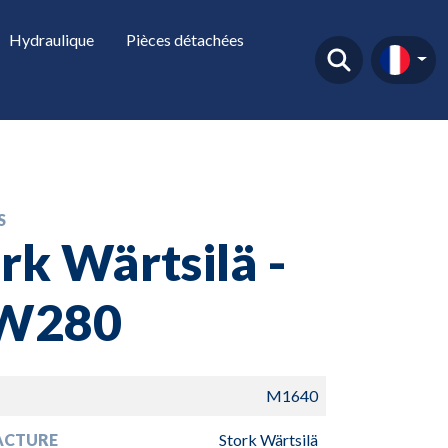
Hydraulique
Pièces détachées
S
rk Wärtsilä -
W280
M1640
ACTURE
Stork Wärtsilä