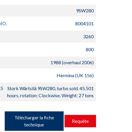
9SW280
NO.
8004101
3260
800
1988 (overhaul 2006)
Hermina (UK 156)
S
Stork Wärtsilä 9SW280, turbo sold. 45.501
hours, rotation: Clockwise. Weight: 27 tons
Télécharger la fiche
Requête
technique