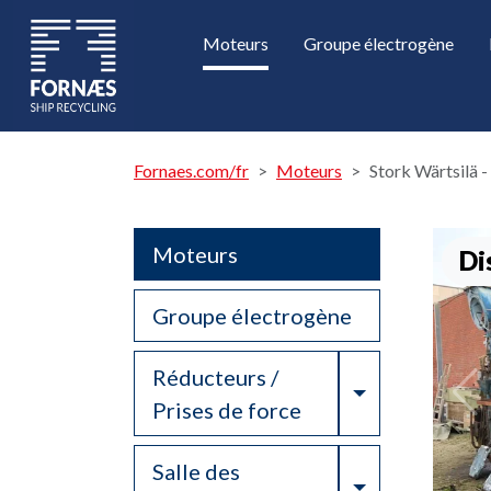
Moteurs
Groupe électrogène
Fornaes.com/fr
Moteurs
Stork Wärtsilä
Moteurs
Di
Groupe électrogène
Réducteurs /
Toggle Drop
Prises de force
Salle des
Toggle Drop