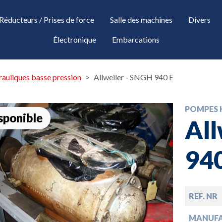
Réducteurs / Prises de force
Salle des machines
Divers
Électronique
Embarcations
auliques basse pression
Allweiler - SNGH 940 E
POMPES 
sponible
All
940
down
REF. NR
MANUF
down