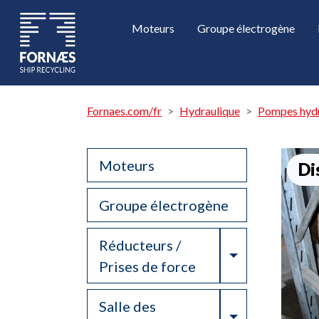
Moteurs
Groupe électrogène
Fornaes.com/fr
Hydraulique
Pompes hydr
Moteurs
Di
Groupe électrogène
Réducteurs /
Toggle Drop
Prises de force
Salle des
Toggle Drop