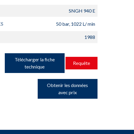
SNGH 940 E
S
50 bar, 1022 L/ min
1988
Télécharger la fiche
Requête
technique
Obtenir les données
avec prix