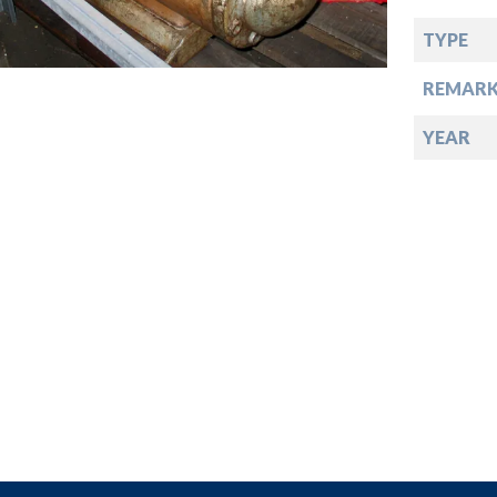
TYPE
down
REMARK
down
YEAR
down
down