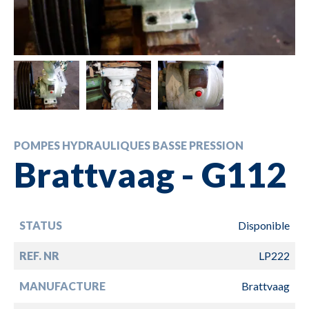
POMPES HYDRAULIQUES BASSE PRESSION
Brattvaag - G112
STATUS
Disponible
REF. NR
LP222
MANUFACTURE
Brattvaag