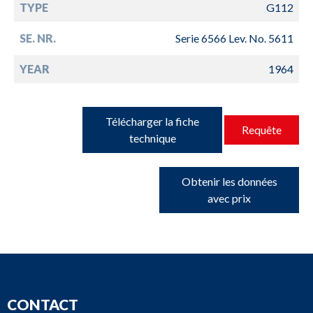
TYPE
G112
SE. NR.
Serie 6566 Lev. No. 5611
YEAR
1964
Télécharger la fiche
Requête
technique
Obtenir les données
avec prix
CONTACT