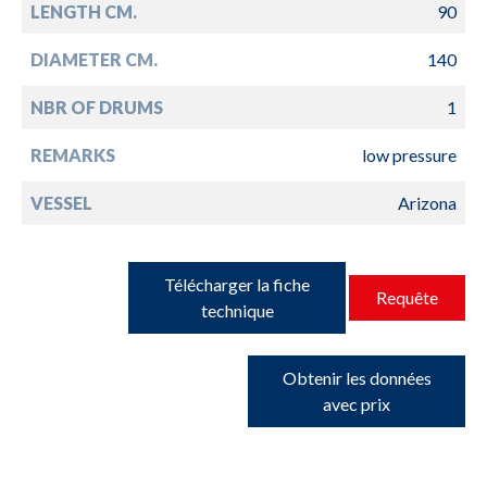
LENGTH CM.
90
DIAMETER CM.
140
NBR OF DRUMS
1
REMARKS
low pressure
VESSEL
Arizona
Télécharger la fiche
Requête
technique
Obtenir les données
avec prix