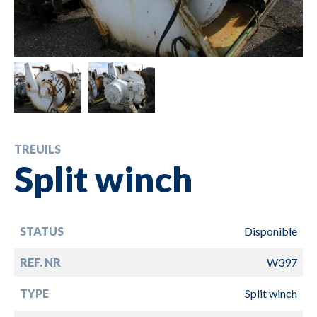
TREUILS
Split winch
STATUS
Disponible
REF. NR
W397
TYPE
Split winch