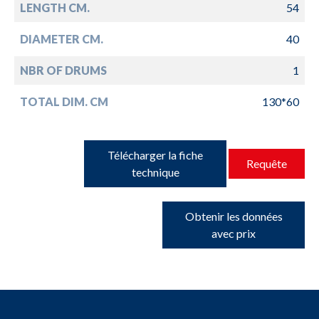
LENGTH CM.
54
DIAMETER CM.
40
NBR OF DRUMS
1
TOTAL DIM. CM
130*60
Télécharger la fiche
Requête
technique
Obtenir les données
avec prix