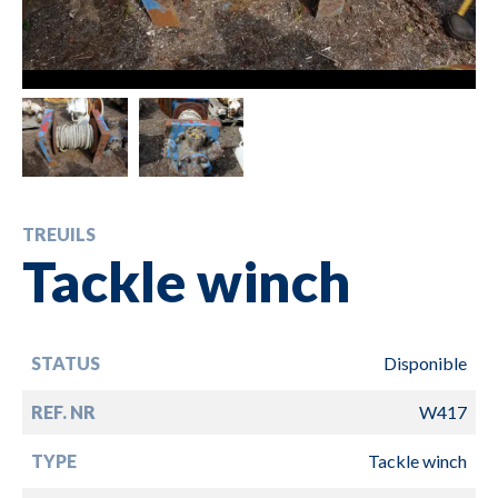
TREUILS
Tackle winch
STATUS
Disponible
REF. NR
W417
TYPE
Tackle winch