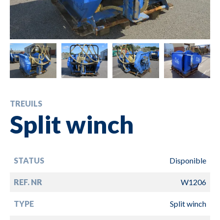
TREUILS
Split winch
STATUS
Disponible
REF. NR
W1206
TYPE
Split winch