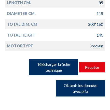
LENGTH CM.
85
DIAMETER CM.
115
TOTAL DIM. CM
200*160
TOTAL HEIGHT
140
MOTORTYPE
Poclain
Télécharger la fiche
Requête
technique
Obtenir les données
avec prix