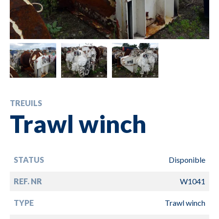
TREUILS
Trawl winch
STATUS
Disponible
REF. NR
W1041
TYPE
Trawl winch