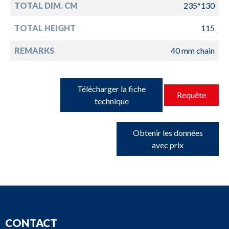
TOTAL DIM. CM
235*130
TOTAL HEIGHT
115
REMARKS
40 mm chain
Télécharger la fiche
Requête
technique
Obtenir les données
avec prix
CONTACT