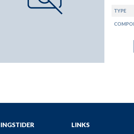
down
TYPE
down
COMPO
down
down
INGSTIDER
LINKS