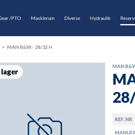
Gear /PTO
Maskinrum
Diverse
Hydraulik
Reserv
MAN B&W - 28/32 H
MAN B&
 lager
MA
28
down
REF. NR
down
MANUF