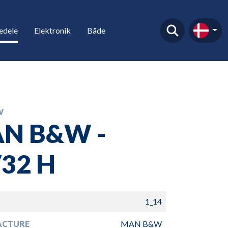
edele
Elektronik
Både
W
N B&W -
/32 H
1_14
ACTURE
MAN B&W