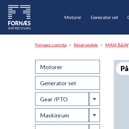
Motorer
Generator set
Fornaes.com/da
Reservedele
MAN B&W
Motorer
På
Generator set
Toggle Drop
Gear /PTO
Toggle Drop
Maskinrum