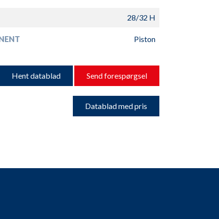
28/32 H
NENT
Piston
Hent datablad
Send forespørgsel
Datablad med pris