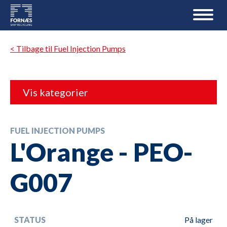
< Tilbage til Fuel Injection Pumps
Vis kategorier
FUEL INJECTION PUMPS
L'Orange - PEO-
G007
STATUS
På lager