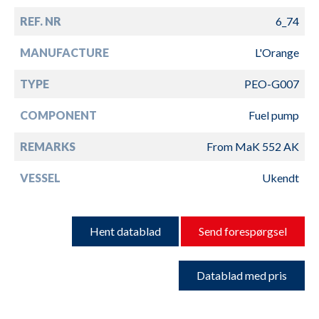
REF. NR
6_74
MANUFACTURE
L'Orange
TYPE
PEO-G007
COMPONENT
Fuel pump
REMARKS
From MaK 552 AK
VESSEL
Ukendt
Hent datablad
Send forespørgsel
Datablad med pris