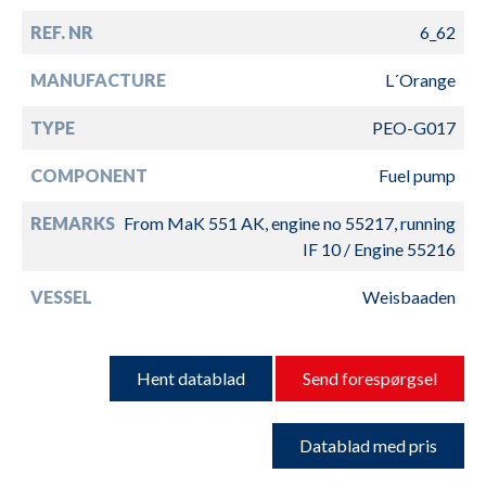
REF. NR
6_62
MANUFACTURE
L´Orange
TYPE
PEO-G017
COMPONENT
Fuel pump
REMARKS
From MaK 551 AK, engine no 55217, running
IF 10 / Engine 55216
VESSEL
Weisbaaden
Hent datablad
Send forespørgsel
Datablad med pris