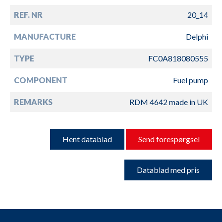
REF. NR
20_14
MANUFACTURE
Delphi
TYPE
FC0A818080555
COMPONENT
Fuel pump
REMARKS
RDM 4642 made in UK
Hent datablad
Send forespørgsel
Datablad med pris