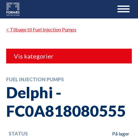
< Tilbage til Fuel Injection Pumps
Vis kategorier
FUEL INJECTION PUMPS
Delphi -
FC0A818080555
STATUS
På lager