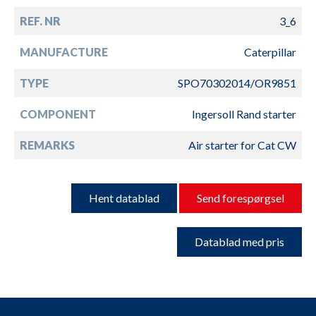
REF. NR
3_6
MANUFACTURE
Caterpillar
TYPE
SPO70302014/OR9851
COMPONENT
Ingersoll Rand starter
REMARKS
Air starter for Cat CW
Hent datablad
Send forespørgsel
Datablad med pris