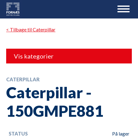
< Tilbage til Caterpillar
Vis kategorier
CATERPILLAR
Caterpillar -
150GMPE881
STATUS
På lager