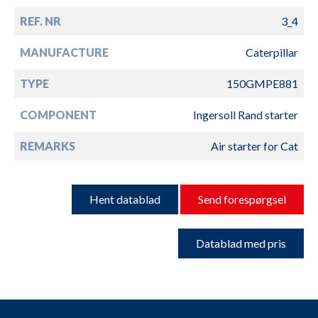
REF. NR
3_4
MANUFACTURE
Caterpillar
TYPE
150GMPE881
COMPONENT
Ingersoll Rand starter
REMARKS
Air starter for Cat
Hent datablad
Send forespørgsel
Datablad med pris