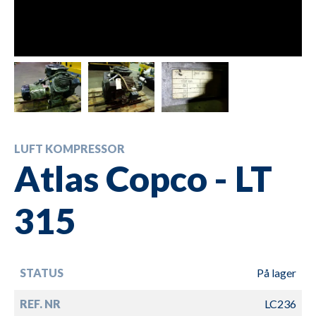
LUFT KOMPRESSOR
Atlas Copco - LT
315
STATUS
På lager
REF. NR
LC236