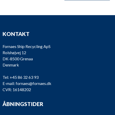
KONTAKT
Fornaes Ship Recycling ApS
Rolshøjvej 12
DK-8500 Grenaa
Denmark
Tel:
+45 86 32 63 93
E-mail:
fornaes@fornaes.dk
CVR: 16148202
ÅBNINGSTIDER