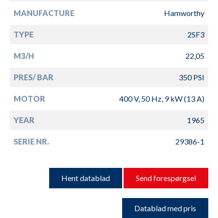
MANUFACTURE
Hamworthy
TYPE
2SF3
M3/H
22,05
PRES/ BAR
350 PSI
MOTOR
400 V, 50 Hz, 9 kW (13 A)
YEAR
1965
SERIE NR.
29386-1
Hent datablad
Send forespørgsel
Datablad med pris